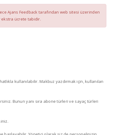
 sadece Ajans Feedback tarafından web sitesi üzerinden
r ekstra ücrete tabidir.
atlıkla kullanılabilir. Makbuz yazdırmak için, kullanılan
irsiniz. Bunun yanı sıra abone türleri ve sayaç türleri
iniz.
ne başlayabilir. Yönetici olarak siz de personelinizin