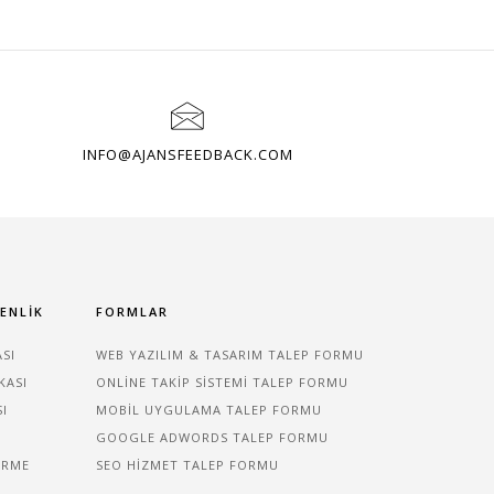
INFO@AJANSFEEDBACK.COM
VENLIK
FORMLAR
ASI
WEB YAZILIM & TASARIM TALEP FORMU
KASI
ONLINE TAKIP SISTEMI TALEP FORMU
SI
MOBIL UYGULAMA TALEP FORMU
GOOGLE ADWORDS TALEP FORMU
IRME
SEO HIZMET TALEP FORMU