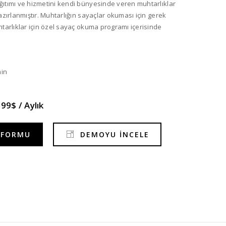
ıtımı ve hizmetini kendi bünyesinde veren muhtarlıklar
azırlanmıştır. Muhtarlığın sayaçlar okuması için gerek
htarlıklar için özel sayaç okuma programı içerisinde
min
.99$ / Aylık
 FORMU
DEMOYU İNCELE