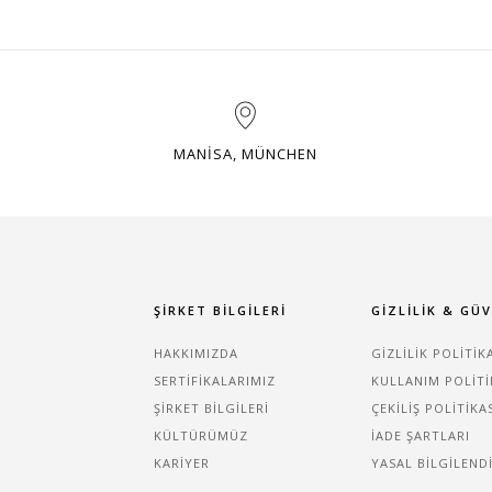
MANISA, MÜNCHEN
ŞIRKET BILGILERI
GIZLILIK & GÜ
HAKKIMIZDA
GIZLILIK POLITIK
SERTIFIKALARIMIZ
KULLANIM POLITI
ŞIRKET BILGILERI
ÇEKILIŞ POLITIKA
KÜLTÜRÜMÜZ
İADE ŞARTLARI
KARIYER
YASAL BILGILEND