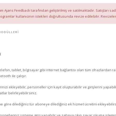
ılım Ajans Feedback tarafından geliştirilmiş ve satılmaktadır. Satışları
 Programlar kullanıcının istekleri doğrultusunda revize edilebilir. Revizele
MODÜLLERI
I
efon, tablet, bilgisayar gibi internet bağlantısı olan tüm cihazlardan rah
tooth ile çalışır.
zi ekleyebilir, personeller için kayıt oluşturabilir ve girişlerini yapabil
lar belirleyebilirsiniz.
öre dilediğiniz tür aboneye dilediğiniz ek hizmet ücretini ekleyebilirs
ersonelleriniz sisteme giriş yapabilir ve sahaya çıkıp sayaç okuma işlemi