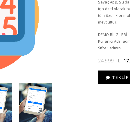
Sayaç App, Su dağ
için özel olarak h
tüm özellikler mu
mevcuttur.
DEMO BİLGİLERİ
Kullanıcı Adı : ad
Şifre : admin
24.999 TL
17
TEKLIF