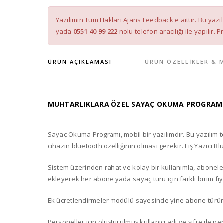
Yazılımın Tüm Hakları Ajans Feedback'e aittir. Bu yaz
yada
0551 40 99 222
nolu telefon aracılığı ile yapılır.
ÜRÜN AÇIKLAMASI
ÜRÜN ÖZELLIKLER & 
MUHTARLIKLARA ÖZEL SAYAÇ OKUMA PROGRAM
Sayaç Okuma Programı, mobil bir yazılımdır. Bu yazılım tel
cihazın bluetooth özelliğinin olması gerekir. Fiş Yazıcı Blue
Sistem üzerinden rahat ve kolay bir kullanımla, abonelerini
ekleyerek her abone yada sayaç türü için farklı birim fiyat
Ek ücretlendirmeler modülü sayesinde yine abone türüne g
Personeller için oluşturulmuş kullanıcı adı ve şifre ile p