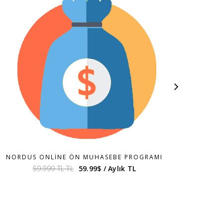
NORDUS ONLINE ÖN MUHASEBE PROGRAMI
MUHTA
59.999 TL TL
59.99$ / Aylık TL