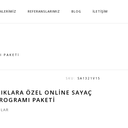
NLERİMİZ
REFERANSLARIMIZ
BLOG
İLETİŞİM
I PAKETI
SKU:
SA1321V15
IKLARA ÖZEL ONLINE SAYAÇ
ROGRAMI PAKETI
MLAR