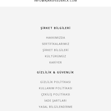
INFO@AJANSFEEDBACK.COM
ŞIRKET BILGILERI
HAKKIMIZDA
SERTIFIKALARIMIZ
ŞIRKET BILGILERI
KÜLTÜRÜMÜZ
KARIYER
GIZLILIK & GÜVENLIK
GIZLILIK POLITIKASI
KULLANIM POLITIKASI
ÇEKILIŞ POLITIKASI
İADE ŞARTLARI
YASAL BILGILENDIRME