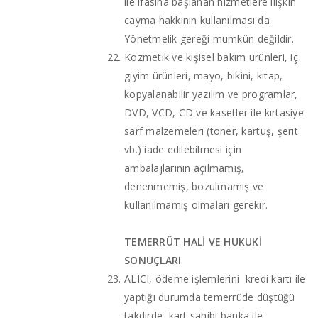
ile ifasına başlanan hizmetlere ilişkin
cayma hakkının kullanılması da
Yönetmelik gereği mümkün değildir.
Kozmetik ve kişisel bakım ürünleri, iç
giyim ürünleri, mayo, bikini, kitap,
kopyalanabilir yazılım ve programlar,
DVD, VCD, CD ve kasetler ile kırtasiye
sarf malzemeleri (toner, kartuş, şerit
vb.) iade edilebilmesi için
ambalajlarının açılmamış,
denenmemiş, bozulmamış ve
kullanılmamış olmaları gerekir.
TEMERRÜT HALİ VE HUKUKİ
SONUÇLARI
ALICI, ödeme işlemlerini kredi kartı ile
yaptığı durumda temerrüde düştüğü
takdirde, kart sahibi banka ile