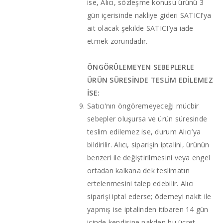
ise, Alıcı, sözleşme konusu ürünü 3
gün içerisinde nakliye gideri SATICI’ya
ait olacak şekilde SATICI’ya iade
etmek zorundadır.
ÖNGÖRÜLEMEYEN SEBEPLERLE
ÜRÜN SÜRESİNDE TESLİM EDİLEMEZ
İSE:
Satıcı’nın öngöremeyeceği mücbir
sebepler oluşursa ve ürün süresinde
teslim edilemez ise, durum Alıcı’ya
bildirilir. Alıcı, siparişin iptalini, ürünün
benzeri ile değiştirilmesini veya engel
ortadan kalkana dek teslimatın
ertelenmesini talep edebilir. Alıcı
siparişi iptal ederse; ödemeyi nakit ile
yapmış ise iptalinden itibaren 14 gün
içinde kendisine nakden bu ücret