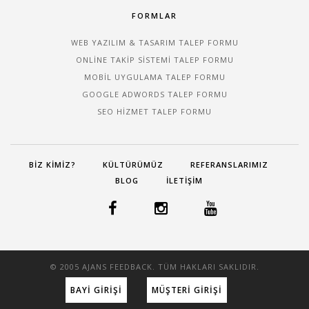
FORMLAR
WEB YAZILIM & TASARIM TALEP FORMU
ONLINE TAKIP SISTEMI TALEP FORMU
MOBIL UYGULAMA TALEP FORMU
GOOGLE ADWORDS TALEP FORMU
SEO HIZMET TALEP FORMU
BIZ KIMIZ?
KÜLTÜRÜMÜZ
REFERANSLARIMIZ
BLOG
İLETIŞIM
© 2005 AJANS FEEDBACK. TÜM HAKLARI SAKLIDIR.
BAYI GIRIŞI
MÜŞTERI GIRIŞI